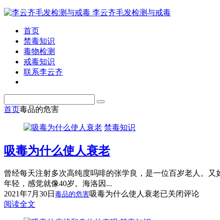
李云齐毛发检测与戒毒
首页
禁毒知识
毒物检测
戒毒知识
联系李云齐
首页
毒品的危害
禁毒知识
吸毒为什么使人衰老
曾经每天注射多次高纯度吗啡的张学良，是一位百岁老人。又如
年轻，感觉就像40岁。海洛因...
2021年7月30日
吸毒为什么使人衰老
已关闭评论
毒品的危害
阅读全文