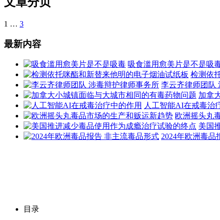
文章分页
1
…
3
最新内容
吸食滥用愈美片是不是吸
检测依
李云齐律师团队
加拿
人工智能AI在戒毒治
欧洲摇头丸
美国
2024年欧洲毒
目录