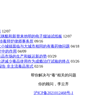
毒
12/07
托咪酯和新替来他明的电子烟油试纸板
12/07
 涉毒辩护律师事务所
09/16
大小城镇面临与大城市相同的有毒药物问题
04/18
疗中的作用
04/09
毒品市场的生产和贩运新趋势
03/29
推进减少毒品使用作为成瘾治疗试验的终点
03/26
品报告 非主流毒品形式
02/16
帮你解决与“毒”相关的问题
你的顾问，李云齐
沪ICP备2021012468号-1