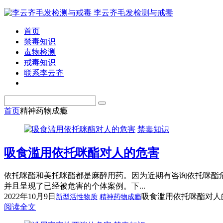
李云齐毛发检测与戒毒
首页
禁毒知识
毒物检测
戒毒知识
联系李云齐
首页
精神药物成瘾
禁毒知识
吸食滥用依托咪酯对人的危害
依托咪酯和美托咪酯都是麻醉用药。因为近期有咨询依托咪酯
并且呈现了已经被危害的个体案例。下...
2022年10月9日
吸食滥用依托咪酯对人
新型活性物质
精神药物成瘾
阅读全文