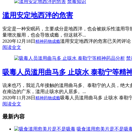
禁毒知识
滥用安定地西泮的危害
安定是一种安眠药，主要成分是地西泮，也会被娱乐性滥用导
量增次服用，也会导致成瘾，但这就不...
2020年12月18日
滥用安定地西泮的危害
已关闭评论
精神药物成瘾
阅读全文
禁
吸毒人员滥用曲马多 止咳水 泰勒宁等精
说来也巧，我近几年接触的滥用曲马多、泰勒宁的人员，绝大
在南边的广东，滥用止咳水的人居多。...
2020年11月28日
吸毒人员滥用曲马多 止咳水 泰勒
精神药物成瘾
阅读全文
最新内容
吸食滥用愈美片是不是吸