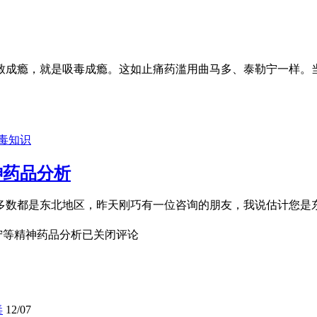
致成瘾，就是吸毒成瘾。这如止痛药滥用曲马多、泰勒宁一样。
毒知识
神药品分析
多数都是东北地区，昨天刚巧有一位咨询的朋友，我说估计您是
宁等精神药品分析
已关闭评论
毒
12/07