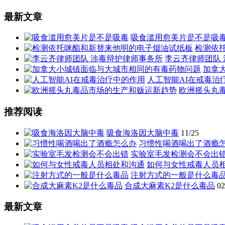
最新文章
吸食滥用愈美片是不是吸
检测依
李云齐律师团队
加拿
人工智能AI在戒毒治
欧洲摇头丸
推荐阅读
吸食海洛因大脑中毒
11/25
习惯性喝酒喝出了酒瘾
实验室毛发检测会不会出
如何与女性戒毒人员
注射方式的一般是什么毒
合成大麻素K2是什么毒品
02
最新文章