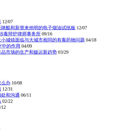
毒
12/07
托咪酯和新替来他明的电子烟油试纸板
12/07
 涉毒辩护律师事务所
09/16
大小城镇面临与大城市相同的有毒药物问题
04/18
疗中的作用
04/09
毒品市场的生产和贩运新趋势
03/29
怎么办
10/08
错
12/31
相处和沟通
06/11
品
02/22
/12